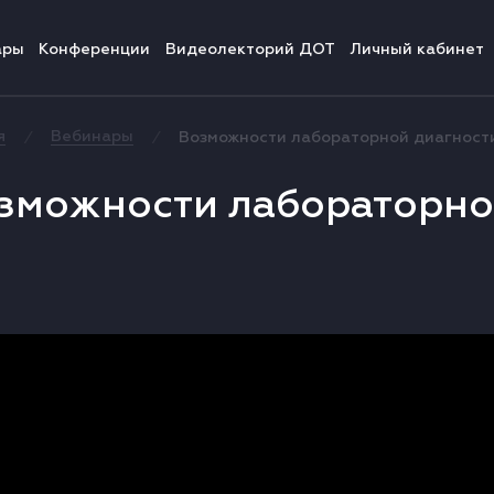
ары
Конференции
Видеолекторий ДОТ
Личный кабинет
я
Вебинары
Возможности лабораторной диагност
⁄
⁄
зможности лабораторно