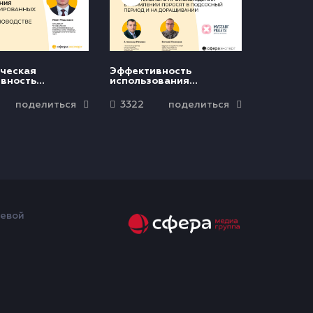
ческая
Эффективность
вность
использования
ения
протеиновых
тированных
концентратов
поделиться
3322
поделиться
в
растительного
оводстве
происхождения в
кормлении поросят в
подсосный период и на
доращивании
щевой