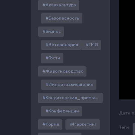
Аквакультура
Безопасность
Бизнес
Ветеринария
ГМО
Гости
Животноводство
Импортозамещение
Кондитерская_промышленность
Конференции
Дата п
Корма
Маркетинг
Теги