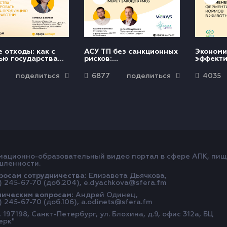
 отходы: как с
АСУ ТП без санкционных
Экономи
ю государства
рисков:
эффекти
ровать спрос на
импортозамещение
примен
цию их
SCADA без простоя на
фермен
поделиться
6877
поделиться
4035
ботки
примере 7 заводов
кормов 
FMCG
животн
ационно-образовательный видео портал в сфере АПК, пи
ленности.
росам сотрудничества:
Елизавета Дьячкова,
) 245-67-70 (доб.204), e.dyachkova@sfera.fm
ническим вопросам:
Андрей Одинец,
) 245-67-70 (доб.106), a.odinets@sfera.fm
 197198, Санкт-Петербург, ул. Блохина, д.9, офис 312а, БЦ
ерк"