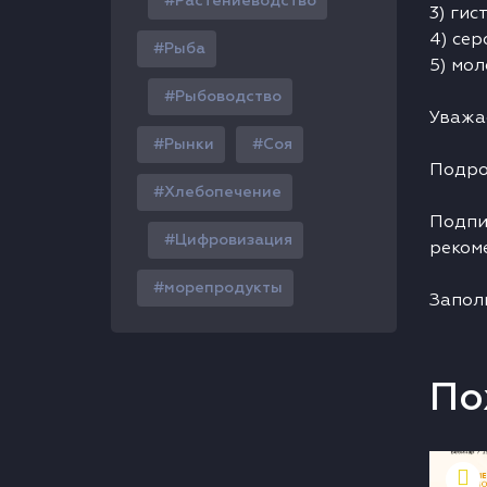
Растениеводство
3) гис
4) сер
Рыба
5) мол
Рыбоводство
Уважа
Рынки
Соя
Подро
Хлебопечение
Подпи
Цифровизация
реком
морепродукты
Запол
По