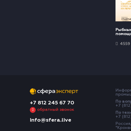
Рыбные
помощь
сформи
продук
4559
перера
Информ
промыш
По воп
+7 812 245 67 70
+7 (812
обратный звонок
По тех
+7 (812
info@sfera.live
Россия,
"Кронв