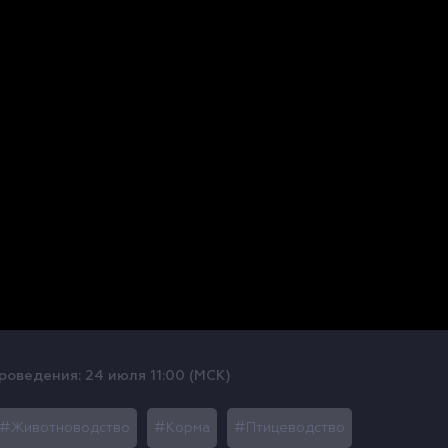
роведения: 24 июля 11:00 (МСК)
#
#
#
Животноводство
Корма
Птицеводство