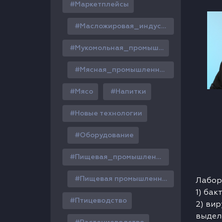
Маркетплейсы
Масложировая_индустрия
Мукомольная_промышленность
Мясная_промышленность
Мясо
Напитки
Новые технологии
Оборудование
Пищевая_промышленность
Пищевая промышленность
Лабор
1) бак
Птицеводство
2) ви
выделе