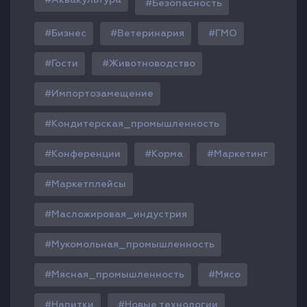
Аквакультура
Безопасность
Бизнес
Ветеринария
ГМО
Гости
Животноводство
Импортозамещение
Кондитерская_промышленность
Конференции
Корма
Маркетинг
Маркетплейсы
Масложировая_индустрия
Мукомольная_промышленность
Мясная_промышленность
Мясо
Напитки
Новые технологии