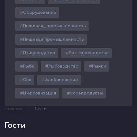
Оборудование
Пищевая_промышленность
Пищевая промышленность
Птицеводство
Растениеводство
Рыба
Рыбоводство
Рынки
Соя
Хлебопечение
Цифровизация
морепродукты
⁄
Главная
Гости
Гости