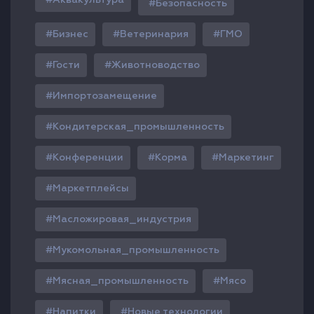
Аквакультура
Безопасность
Бизнес
Ветеринария
ГМО
Гости
Животноводство
Импортозамещение
Кондитерская_промышленность
Конференции
Корма
Маркетинг
Маркетплейсы
Масложировая_индустрия
Мукомольная_промышленность
Мясная_промышленность
Мясо
Напитки
Новые технологии